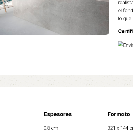
realis
el fon
lo que 
Certif
Espesores
Formato
0,8 cm
321 x 144 