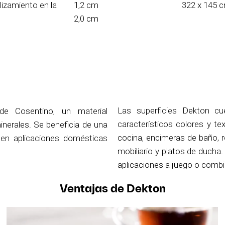
lizamiento en la
1,2 cm
322 x 145 
2,0 cm
Las superficies Dekton cu
de Cosentino, un material
característicos colores y te
nerales. Se beneficia de una
cocina, encimeras de baño, r
o en aplicaciones domésticas
mobiliario y platos de ducha
aplicaciones a juego o combi
Ventajas de Dekton