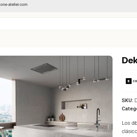
one-atelier.com
Dek
SKU:
D
Catego
Los di
clásic