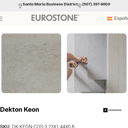
Santa Maria Business District
(507) 397-8600
Españ
Portada
»
Productos
»
Dekton Keon
Dekton Keon
SKU:
DK-KEON-COS-3.23X1.44X0.8