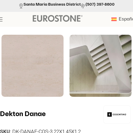
Santa Maria Business District
(507) 397-8600
Españ
Portada
»
Productos
»
Dekton Danae
Dekton Danae
SKU:
DK-DANAE-COS-3.22X1.45X1.2